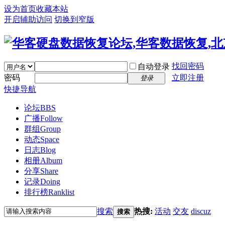
设为首页
收藏本站
开启辅助访问
切换到窄版
找回密码
自动登录
密码
立即注册
登录
快捷导航
论坛
BBS
广播
Follow
群组
Group
动态
Space
日志
Blog
相册
Album
分享
Share
记录
Doing
排行榜
Ranklist
搜索
热搜:
活动
交友
discuz
搜索