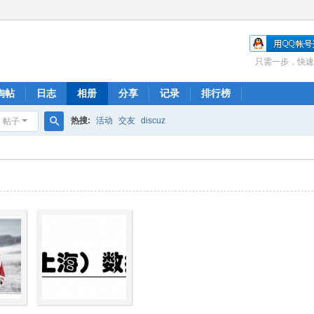
只需一步，快速
淘帖
日志
相册
分享
记录
排行榜
热搜:
活动
交友
discuz
帖子
搜
索