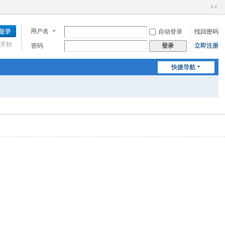
切
换
用户名
自动登录
找回密码
到
窄
开始
密码
立即注册
登录
版
快捷导航