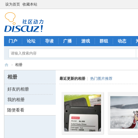
设为首页
收藏本站
门户
论坛
导读
广播
游戏
群组
动态
›
相册
华
相册
最近更新的相册
|
热门图片推荐
客
好友的相册
硬
我的相册
盘
数
随便看看
据
恢
复