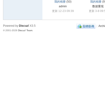
我的相册
(50)
我的相册
(9
论
admin
数据重现
更新 12-23 09:39
更新 3-8 09:
坛
,
华
Powered by
Discuz!
X3.5
|
Archi
© 2001-2026
Discuz! Team
.
客
数
据
恢
复
,
北
京
数
据
恢