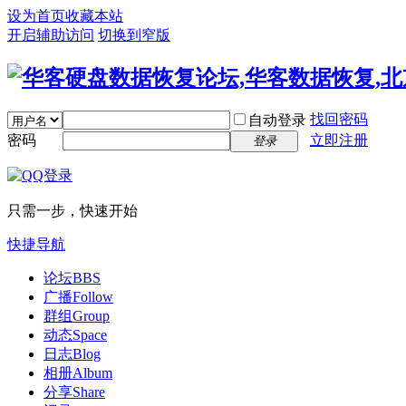
设为首页
收藏本站
开启辅助访问
切换到窄版
找回密码
自动登录
密码
立即注册
登录
只需一步，快速开始
快捷导航
论坛
BBS
广播
Follow
群组
Group
动态
Space
日志
Blog
相册
Album
分享
Share