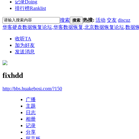
记录
Doing
排行榜
Ranklist
搜索
热搜:
活动
交友
discuz
搜索
华客硬盘数据恢复论坛,华客数据恢复,北京数据恢复论坛,数据恢复培训
收听TA
加为好友
发送消息
fixhdd
http://bbs.huakebosi.com/?150
广播
主题
日志
相册
记录
分享
留言板