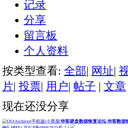
记录
分享
留言板
个人资料
按类型查看:
全部
|
网址
|
片
|
投票
|
用户
|
帖子
|
文章
现在还没分享
|
Archiver
|
手机版
|
小黑屋
|
华客硬盘数据恢复论坛,华客数据恢复
065-1013
(
京ICP备09067925号-2
)