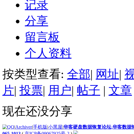
记录
分享
留言板
个人资料
按类型查看:
全部
|
网址
|
片
|
投票
|
用户
|
帖子
|
文章
现在还没分享
|
Archiver
|
手机版
|
小黑屋
|
华客硬盘数据恢复论坛,华客数据恢复
065-1013
(
京ICP备09067925号-2
)